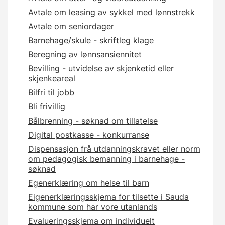
Avtale om leasing av sykkel med lønnstrekk
Avtale om seniordager
Barnehage/skule - skriftleg klage
Beregning av lønnsansiennitet
Bevilling - utvidelse av skjenketid eller
skjenkeareal
Bilfri til jobb
Bli frivillig
Bålbrenning - søknad om tillatelse
Digital postkasse - konkurranse
Dispensasjon frå utdanningskravet eller norm
om pedagogisk bemanning i barnehage -
søknad
Egenerklæring om helse til barn
Eigenerklæringsskjema for tilsette i Sauda
kommune som har vore utanlands
Evalueringsskjema om individuelt