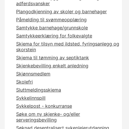
adferdsvansker
Plangodkjenning av skoler og barnehager
Påmelding til svømmeopplæring
Samtykke barnehage/grunnskole
Samtykkeerklæring for folkevalgte
Skjema for tilsyn med ildsted, fyringsanlegg og
skorstein
Skjema til tømming av septiktank
Skjenkebevilling enkelt anledning
Skjønnsmedlem
Skolefri
Sluttmeldingsskjema
Sykkelinnspill
Sykkelpost - konkurranse
Søke om ny skjenke- og/eller
serveringsbevilling
Søknad desentralisert sykepleierutdanning