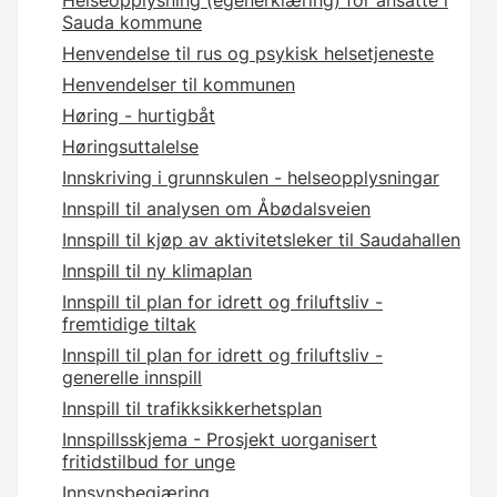
Helseopplysning (egenerklæring) for ansatte i
Sauda kommune
Henvendelse til rus og psykisk helsetjeneste
Henvendelser til kommunen
Høring - hurtigbåt
Høringsuttalelse
Innskriving i grunnskulen - helseopplysningar
Innspill til analysen om Åbødalsveien
Innspill til kjøp av aktivitetsleker til Saudahallen
Innspill til ny klimaplan
Innspill til plan for idrett og friluftsliv -
fremtidige tiltak
Innspill til plan for idrett og friluftsliv -
generelle innspill
Innspill til trafikksikkerhetsplan
Innspillsskjema - Prosjekt uorganisert
fritidstilbud for unge
Innsynsbegjæring