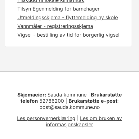
Tilskudd til lokale klimatiltak
Tilsyn Egenmelding for barnehager
Utmeldingsskjema - flyttemelding ny skole
Vannmåler - registreringsskjema
Vigsel - bestilling av tid for borgerlig vigsel
Skjemaeier:
Sauda kommune |
Brukarstøtte
telefon
52786200 |
Brukarstøtte e-post
:
post@sauda.kommune.no
Les personvernerklæring
|
Les om bruken av
informasjonskapsler