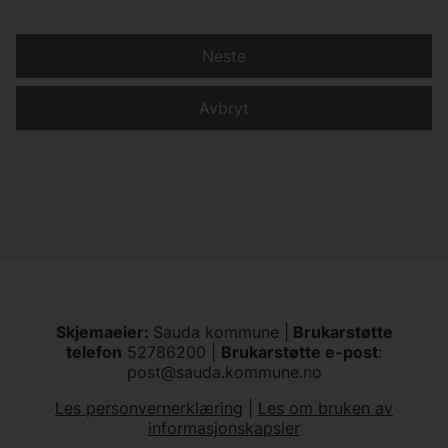
Neste
Avbryt
Skjemaeier:
Sauda kommune |
Brukarstøtte
telefon
52786200 |
Brukarstøtte e-post
:
post@sauda.kommune.no
Les personvernerklæring
|
Les om bruken av
informasjonskapsler