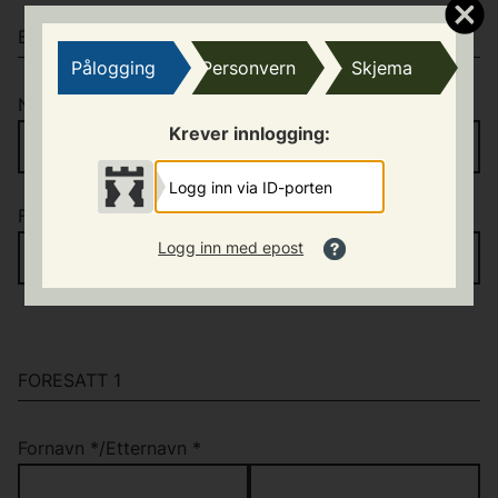
BARNET
Pålogging
Personvern
Skjema
Navn på barn
*
Krever innlogging:
Logg inn via ID-porten
Fødselsnummer
*
Logg inn med epost
FORESATT 1
Fornavn
*
/
Etternavn
*