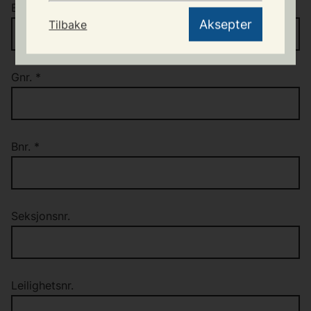
samtykker du til lagring ved
Epost
opprettelse av din brukerprofil.
Aksepter
Tilbake
Samtykket gis som godkjenning av
våre retningslinjer for personvernet
og som samtykke for
behandlingsmåten av opplysningene.
Gnr.
*
Lagring av opplysninger
Dersom du logger deg på med e-
post/MinID/BankID kan du når som
Bnr.
*
helst velge å avbryte utfyllingen av
skjermdialogen og eventuelt hente
den opp igjen for videre utfylling
senere. Opplysningene du har tastet
inn vil ligge lagret på Sauda kommune
Seksjonsnr.
sin server, og vil ikke være
tilgjengelige for mottaker i kommunen
før du bestemmer deg for å sende inn
søknaden. Når du har valgt
innsending, har du samtidig
Leilighetsnr.
samtykket i at mottaker kan behandle
opplysningene. Velger du å avbryte