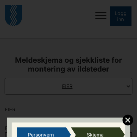
Logg
inn
Meldeskjema og sjekkliste for
montering av ildsteder
EIER
EIER
Fornavn
*
/
Etternavn
*
Personvern
Skjema