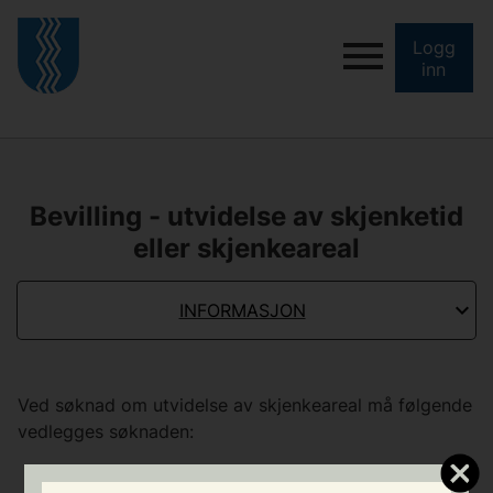
Logg
inn
Bevilling - utvidelse av skjenketid
eller skjenkeareal
INFORMASJON
Ved søknad om utvidelse av skjenkeareal må følgende
vedlegges søknaden:
skisse over skjenkearealet