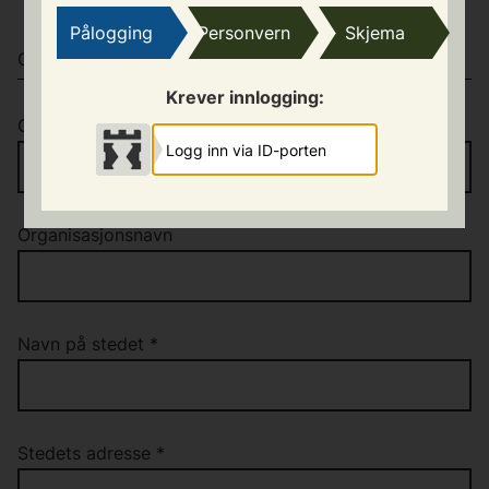
tillatelse fra grunneier/utleier av lokalet
Pålogging
Personvern
Skjema
OPPLYSNINGER OM STEDET
Krever innlogging:
Organisasjonsnummer
*
Logg inn via ID-porten
Organisasjonsnavn
Navn på stedet
*
Stedets adresse
*