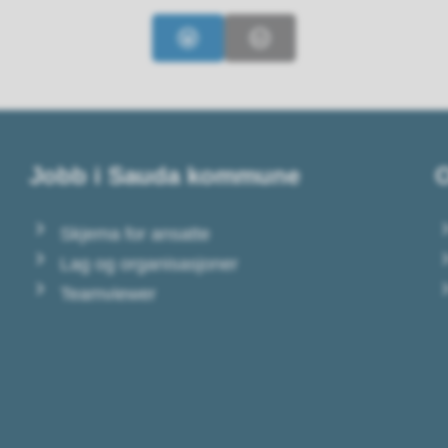
Ja
Nei
Jobb i Sauda kommune
O
Skjema for ansatte
Lag og organisasjoner
Teamviewer