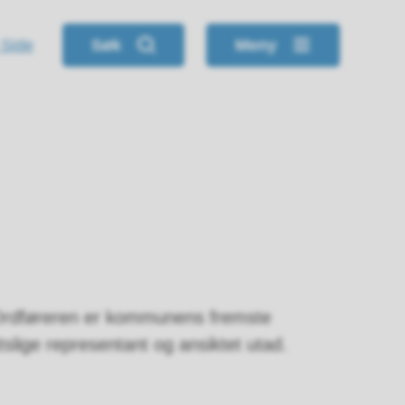
 Side
Søk
Meny
 Ordføreren er kommunens fremste
slige representant og ansiktet utad.