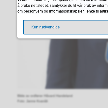
å bruke nettstedet, samtykker du til vår bruk av info
om personvern og informasjonskapsler [lenke til arti
Kun nødvendige
Bilde av ordfører Håvard Handeland
Janne Kvanåli