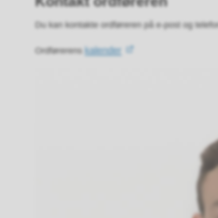
Kontakt ordføreren
Du kan kontakte ordføreren på e-post og telefon
kalender
Ordførerens