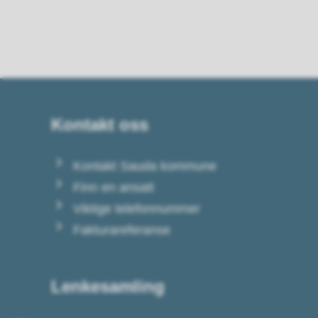
Kontakt oss
Kontakt Sauda kommune
Finn en ansatt
Viktige telefonnummer
Fakturareferanse
Lenkesamling