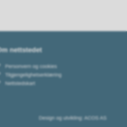
m nettstedet
Personvern og cookies
Tilgjengelighetserklæring
Nettstedskart
Design og utvikling: ACOS AS