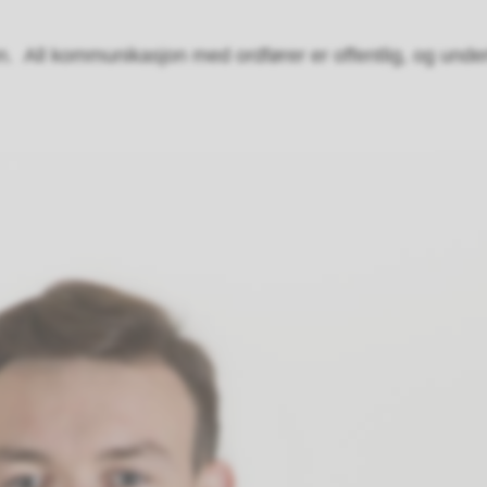
. All kommunikasjon med ordfører er offentlig, og underl