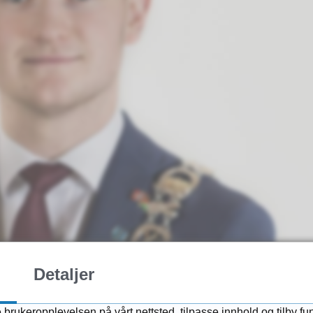
Detaljer
 brukeropplevelsen på vårt nettsted, tilpasse innhold og tilby fu