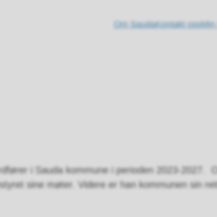
Om Sauda
Kontakt oss
Min
 ordfører i Sauda kommune i perioden 2023-2027.
tyret sine møter. Videre er han kommunen sin rett