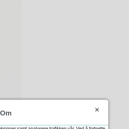
Om
nksjoner samt analysere trafikken vår. Ved å fortsette