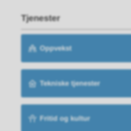
Tjenester
Oppvekst
Tekniske tjenester
Fritid og kultur