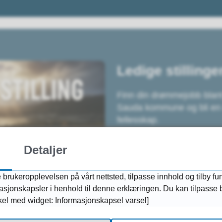
Ledige stillinge
Finn din drømmejobb blant l
Sauda kommune og bli en 
fellesskap.
Detaljer
Søk ledige stillinger
 brukeropplevelsen på vårt nettsted, tilpasse innhold og tilby fu
rmasjonskapsler i henhold til denne erklæringen. Du kan tilpasse
kkel med widget: Informasjonskapsel varsel]