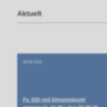
Aktuelt
08.08.2026
Fv. 520 ved Almannajuvet