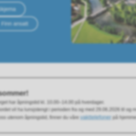
Skjema
Finn ansatt
sommer!
get har åpningstid kl. 10.00–14.00 på hverdager.
ordet vil ha lunsjstengt i perioden fra og med 29.06.2026 til og
vakttelefoner
oss utenom åpningstid, finner du våre
på hjemmes