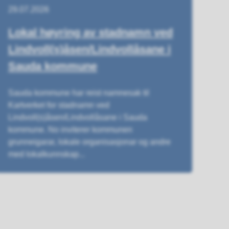
29.07.2026
Lokal høyring av stadnamn ved
Lindvoll(s)åsen/Lindvollåsane i
Sauda kommune
Sauda kommune har reist namnesak til
Kartverket for stadnamn ved
Lindvoll(s)åsen/Lindvollåsane i Sauda
kommune. No inviterer kommunen
grunneigarar, lokale organisasjonar og andre
med lokalkunnskap...