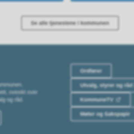
Se alle tjenestene i kommunen
Ordfører
 kommunen.
Utvalg, styrer og råd
ett, ovesikt over
KommuneTV
lg og råd.
Møter og Sakspapir