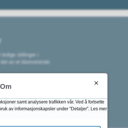
r
edige stillinger i
del av et blomstrende
Om
nksjoner samt analysere trafikken vår. Ved å fortsette
 bruk av informasjonskapsler under “Detaljer”. Les mer