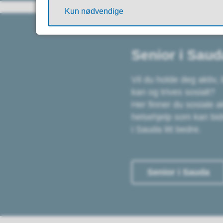
Kun nødvendige
Senior i Saud
Vil du holde deg aktiv
kan og trives sosialt?
Her finner du sosiale a
helsehjelp som kan bid
i Sauda litt bedre.
Senior i Sauda