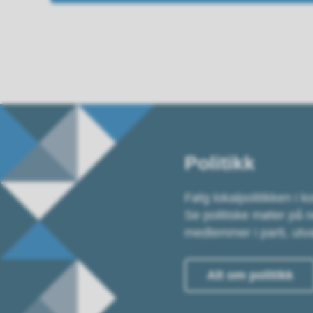
Politikk
Følg lokalpolitikken i
Se politiske møter på n
medlemmer i parti, utva
Alt om politikk