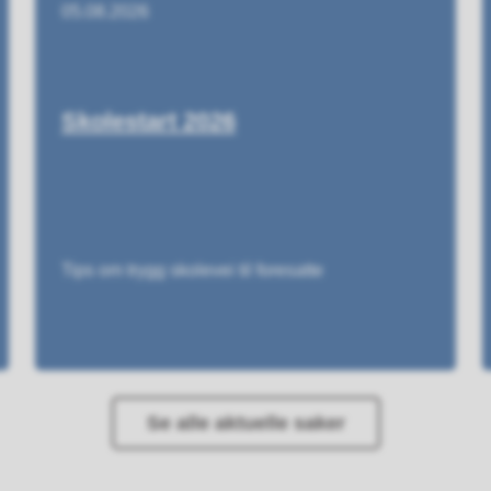
05.08.2026
Skolestart 2026
Tips om trygg skolevei til foresatte
Se alle aktuelle saker