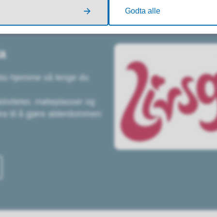
Godta alle
a
, bo hjemme så lenge du
ktiviteter, møteplasser og
ra til å gjøre alderdommen