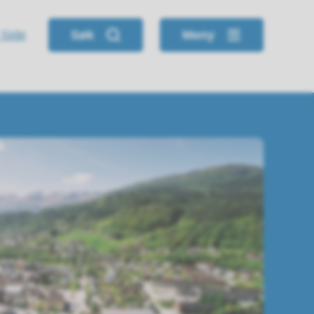
 Side
Søk
Meny