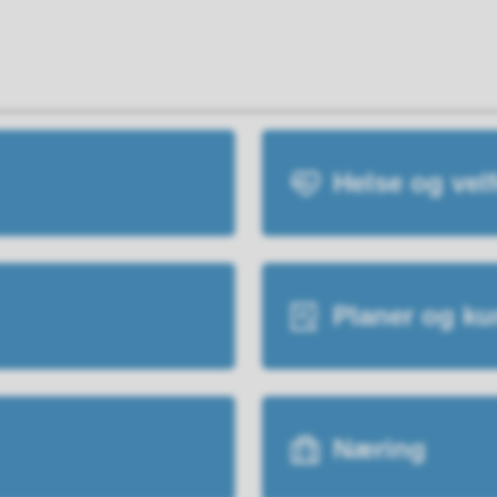
Helse og vel
Planer og ku
Næring