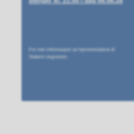
stenger kl. 21.00 i dag 08.08.26
For mer informasjon se hjemmesidene til
Statens vegvesen.