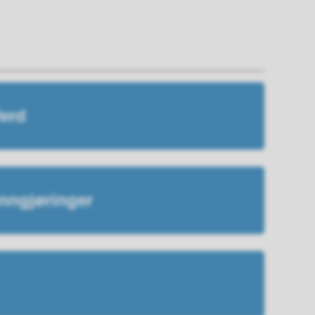
ferd
nngjøringer