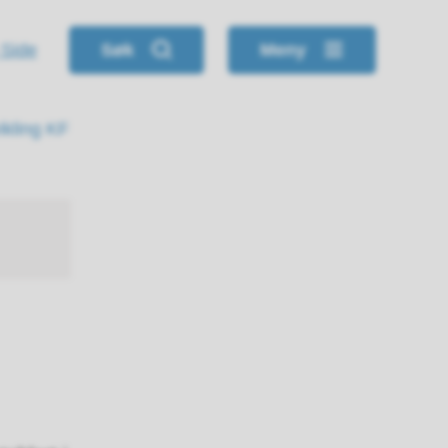
 Side
Søk
Meny
ikling KF