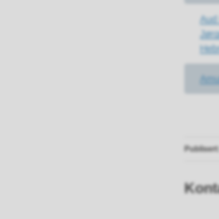
Aud
Jør
Heb
Amu
Publisert
Kont