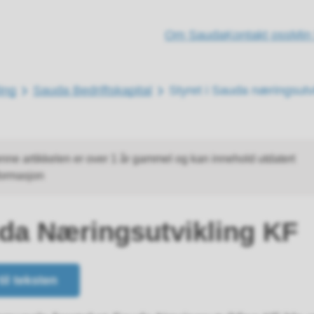
Om Sauda
Kontakt oss
Min
ing
Sauda Bedriftskapital
Styret i Sauda næringsutv
nne artikkelen er over 1 år gammel og kan innehold utdatert
formasjon
da Næringsutvikling KF
til teksten