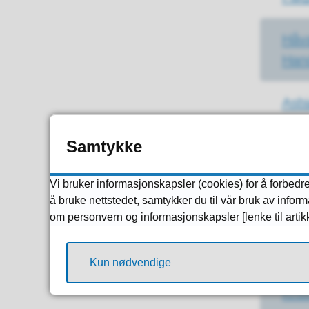
Håv
Han
Asbj
Birk
Samtykke
Yvo
Vi bruker informasjonskapsler (cookies) for å forbedre
Her
å bruke nettstedet, samtykker du til vår bruk av info
om personvern og informasjonskapsler [lenke til arti
Eiri
Fat
Kun nødvendige
Kris