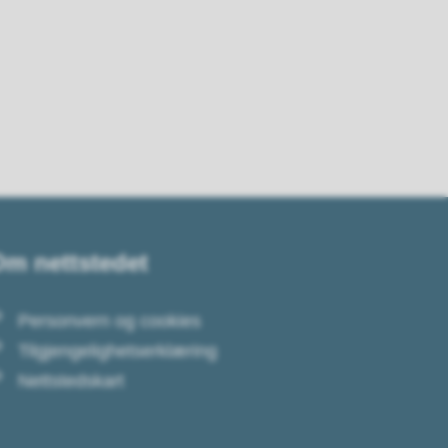
m nettstedet
Personvern og cookies
Tilgjengelighetserklæring
Nettstedskart