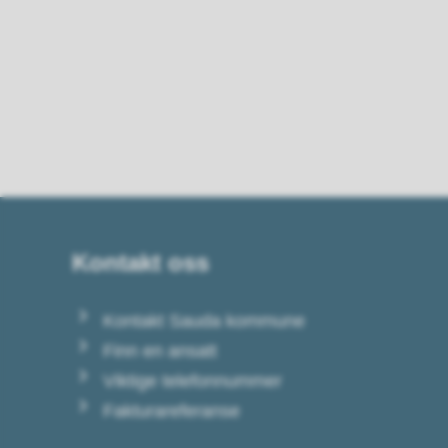
Kontakt oss
Kontakt Sauda kommune
Finn en ansatt
Viktige telefonnummer
Fakturareferanse