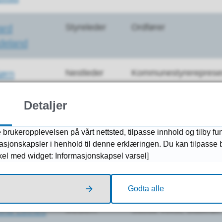
Styreleder
Ordfører
ard
deland
Nestleder
Kommunestyrereprese
ørn
eland
Detaljer
Medlem
Sauda Handelsforenin
nne
Bunnpris Sauda
 brukeropplevelsen på vårt nettsted, tilpasse innhold og tilby fu
heim
rmasjonskapsler i henhold til denne erklæringen. Du kan tilpasse
kkel med widget: Informasjonskapsel varsel]
Medlem
AS Saudafaldene
k Daniel
nes
Godta alle
Medlem
Sauda Vekst, Statkraft
tina Letnes