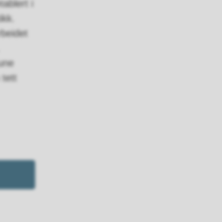
ablert i
ikk.
rbeidet
une
 tett