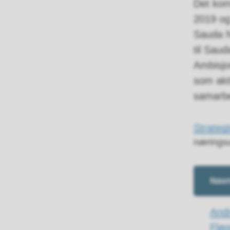
Det kom
2019 og
Sauda N
til Saud
Ambisjo
som akti
samarbe
Strateg
næringsu
Nav
And
Fløg