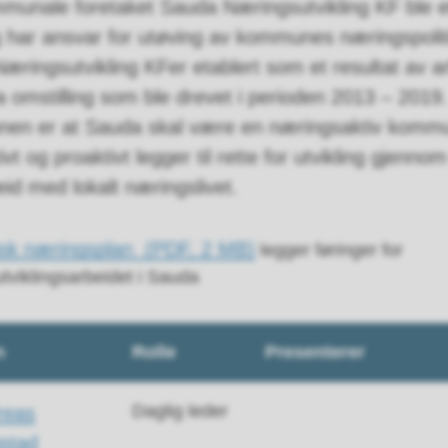
munale foretaket Sauda Næringsutvikling KF ble et
 har ansvar for utøving av kommunes næringspolit
æringsutvikling KFer etablert som et resultat av a
a omstilling som ble drevet i perioden 2013 – 2019.
nen er at Sauda skal være en næringsaktiv komm
vt og proaktivt legger til rette for utvikling gjennom
id med lokalt næringslivet.
isk næringsplan
(PDF, 2 MB)
legger føringer for
tviklingsarbeidet i Sauda
n
Rolle
Presenterer
Daglig leder
reas
stad