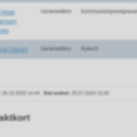
Varamedlem
Kommunestyrereprese
 Hege
gensen
nes
Varamedlem
Rytech
nd Fatnes
26.10.2020 14.44
Sist endret
25.07.2024 13.40
aktkort