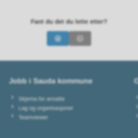
Fant du det du lette etter?
Ja
Nei
Jobb i Sauda kommune
O
Skjema for ansatte
Lag og organisasjoner
Teamviewer