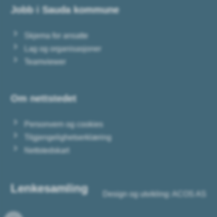
Jobb i Sauda kommune
Skjema for ansatte
Lag og organisasjoner
Teamviewer
Om nettstedet
Personvern og cookies
Tilgjengelighetserklæring
Nettstedskart
Lenkesamling
Design og utvikling: ACOS AS
Facebook