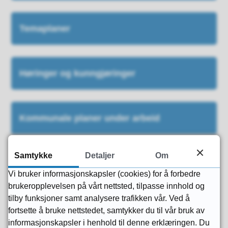
Temaplaner
Høringer og kunngjøringer
Kommunale planer under arbeid
Samtykke
Detaljer
Om
Økonomiplan
Vi bruker informasjonskapsler (cookies) for å forbedre
brukeropplevelsen på vårt nettsted, tilpasse innhold og
tilby funksjoner samt analysere trafikken vår. Ved å
Analyser og rapporter
fortsette å bruke nettstedet, samtykker du til vår bruk av
informasjonskapsler i henhold til denne erklæringen. Du