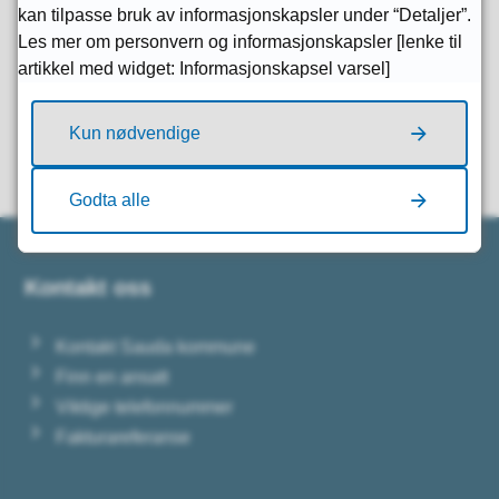
kan tilpasse bruk av informasjonskapsler under “Detaljer”.
Les mer om personvern og informasjonskapsler [lenke til
artikkel med widget: Informasjonskapsel varsel]
Fant du det du lette etter?
Kun nødvendige
Ja
Nei
Godta alle
Kontakt oss
Kontakt Sauda kommune
Finn en ansatt
Viktige telefonnummer
Fakturareferanse