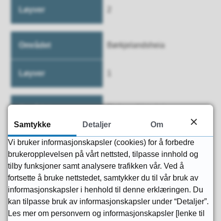
2
Børkjelandsheia
1
Tjelmen/Vatndalen
Samtykke
Detaljer
Om
1
Vi bruker informasjonskapsler (cookies) for å forbedre
brukeropplevelsen på vårt nettsted, tilpasse innhold og
tilby funksjoner samt analysere trafikken vår. Ved å
Maldal
fortsette å bruke nettstedet, samtykker du til vår bruk av
informasjonskapsler i henhold til denne erklæringen. Du
1
kan tilpasse bruk av informasjonskapsler under “Detaljer”.
Les mer om personvern og informasjonskapsler [lenke til