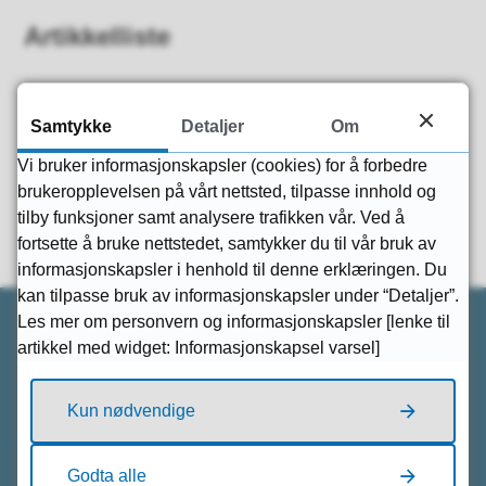
Artikkelliste
Samtykke
Detaljer
Om
Fant du det du lette etter?
Vi bruker informasjonskapsler (cookies) for å forbedre
brukeropplevelsen på vårt nettsted, tilpasse innhold og
tilby funksjoner samt analysere trafikken vår. Ved å
Ja
Nei
fortsette å bruke nettstedet, samtykker du til vår bruk av
informasjonskapsler i henhold til denne erklæringen. Du
kan tilpasse bruk av informasjonskapsler under “Detaljer”.
Les mer om personvern og informasjonskapsler [lenke til
artikkel med widget: Informasjonskapsel varsel]
Kontakt oss
Kun nødvendige
Kontakt Sauda kommune
Finn en ansatt
Viktige telefonnummer
Godta alle