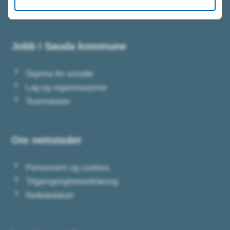
Fakturareferanse
Jobb i Sauda kommune
Skjema for ansatte
Lag og organisasjoner
Teamviewer
Om nettstedet
Personvern og cookies
Tilgjengelighetserklæring
Nettstedskart