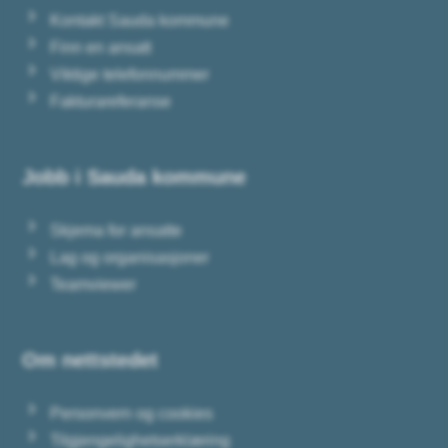
Kontakt Sauda kommune
Finn en ansatt
Viktige telefonnummer
Fakturareferanse
Jobb i Sauda kommune
Skjema for ansatte
Lag og organisasjoner
Teamviewer
Om nettstedet
Personvern og cookies
Tilgjengelighetserklæring