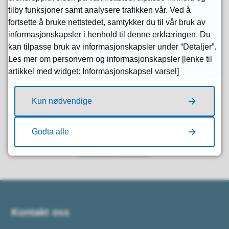
Det er venta at ei heilskapleg sak kan leggjast
tilby funksjoner samt analysere trafikken vår. Ved å
fram for kommunestyret i mai- eller junimøtet i
fortsette å bruke nettstedet, samtykker du til vår bruk av
2026
informasjonskapsler i henhold til denne erklæringen. Du
kan tilpasse bruk av informasjonskapsler under “Detaljer”.
Les mer om personvern og informasjonskapsler [lenke til
Publisert
12.12.2025 10.31
Sist endret
12.12.2025 11.23
artikkel med widget: Informasjonskapsel varsel]
Kun nødvendige
Fant du det du lette etter?
Godta alle
Ja
Nei
Kontakt oss