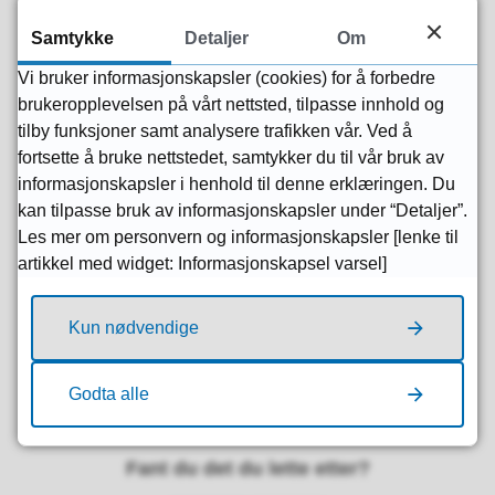
slettast frå og med første dag.
Samtykke
Detaljer
Om
Vi bruker informasjonskapsler (cookies) for å forbedre
brukeropplevelsen på vårt nettsted, tilpasse innhold og
2) Innvilga permisjon
tilby funksjoner samt analysere trafikken vår. Ved å
fortsette å bruke nettstedet, samtykker du til vår bruk av
informasjonskapsler i henhold til denne erklæringen. Du
Føresette må ta kontakt med skulen for å krevja dette.
kan tilpasse bruk av informasjonskapsler under “Detaljer”.
Det skjer ikkje ved automatikk.
Les mer om personvern og informasjonskapsler [lenke til
artikkel med widget: Informasjonskapsel varsel]
Kun nødvendige
Publisert av
Målfrid Selvik Årthun
Publisert
24.11.2024 19.12
Godta alle
Fant du det du lette etter?