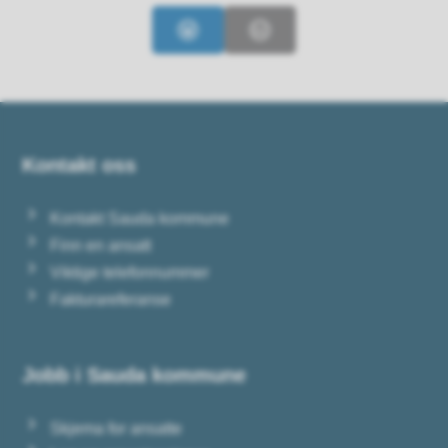
Ja
Nei
Kontakt oss
Kontakt Sauda kommune
Finn en ansatt
Viktige telefonnummer
Fakturareferanse
Jobb i Sauda kommune
Skjema for ansatte