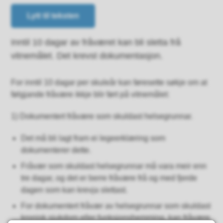
Lytt til teksten
Inntil 10 dagar av fråværet kan bli sletta frå
vitnemålet. Det krevst dokumentasjon.
For inntil 10 dagar per skuleår kan føresette søkje om at
følgjande fråvære ikkje blir ført på vitnemålet:
1) Dokumentert fråvære som skuldast helsegrunnar.
Det må bli lagt fram ei legeerklæring som
dokumenterer dette.
Fråvær som skuldast helsegrunnar må vara meir enn
tre dagar, og det er berre fråvære frå og med fjerde
dagen som kan krevja slettast.
For dokumentert fråvær av helsegrunnar som skuldast
kronisk sjukdom eller funksjonshemming, kan fråvære