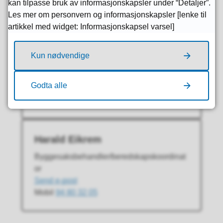
kan tilpasse bruk av informasjonskapsler under “Detaljer”.
Les mer om personvern og informasjonskapsler [lenke til
artikkel med widget: Informasjonskapsel varsel]
Øydis Teig Skåre
Kun nødvendige
Saksbehandler
E-post
Send e-post
til Øydis Teig Skåre
Godta alle
Mobil
46 80 08 83
Harald Eikrem
Byggesaksbehandler/beredskapskoordinat
or
E-post
Send e-post
til Harald Eikrem
Mobil
94 80 32 05