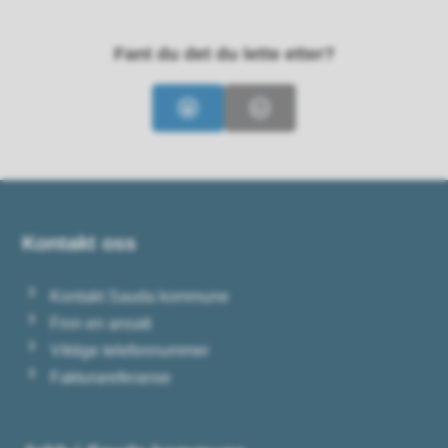
Fant du det du lette etter?
Ja
Nei
Kontakt oss
Kontakt Sauda kommune
Finn en ansatt
Viktige telefonnummer
Fakturareferanse