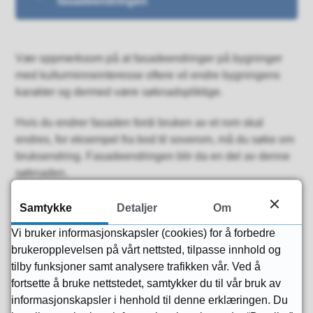
fasadeendringen
Vær oppmerksom på at fasadeendringer på bygninger
med kulturminneinteresse oftere vil endre bygningens
karakter og dermed være søknadspliktige.
Hvis du endrer fasaden fordi bruken av et rom skal
endres, for eksempel fra bod til soverom, må du søke om
bruksendring. Fasadeendringen blir da en del av denne
søknaden.
Samtykke
Detaljer
Om
Vi bruker informasjonskapsler (cookies) for å forbedre
Publisert av
Bente Rasmussen
brukeropplevelsen på vårt nettsted, tilpasse innhold og
Publisert
21.02.2020 08.52
tilby funksjoner samt analysere trafikken vår. Ved å
fortsette å bruke nettstedet, samtykker du til vår bruk av
Kontaktkort
informasjonskapsler i henhold til denne erklæringen. Du