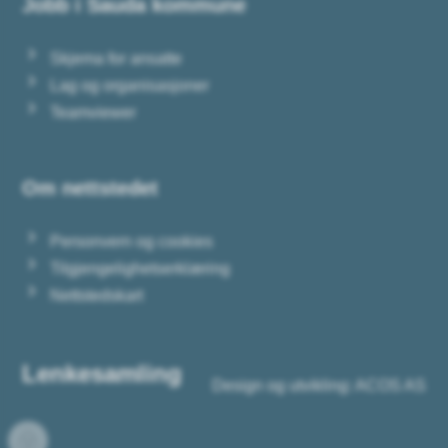
Jobb i Sauda kommune
Skjema for ansatte
Lag og organisasjoner
Teamviewer
Om nettstedet
Personvern og cookies
Tilgjengelighetserklæring
Nettstedskart
Lenkesamling
Design og utvikling: ACOS AS
Facebook