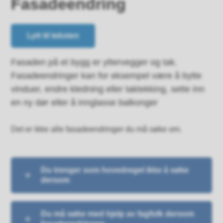
Fasadeendring
Lytt til teksten
Fasaden på et bygg er yttervegger og tak.
Fasadeendringer kan for eksempel være å bytte
vinduer, endre kledning eller taktekking, sette inn
en ny dør eller å innglasse balkonger
Det er ikke alle fasadeendringer du må søke om.
Du trenger som hovedregel ikke å søke
dersom
Du må søke med hjelp av fagfolk dersom