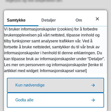
vegkryss og ved avkjørselen din.
Samtykke
Detaljer
Om
Publisert av
Bente Rasmussen
Publisert
13.01.2020 10.08
Sist endret
30.04.2025 14.07
Vi bruker informasjonskapsler (cookies) for å forbedre
brukeropplevelsen på vårt nettsted, tilpasse innhold og
tilby funksjoner samt analysere trafikken vår. Ved å
Kontaktkort
fortsette å bruke nettstedet, samtykker du til vår bruk av
informasjonskapsler i henhold til denne erklæringen. Du
kan tilpasse bruk av informasjonskapsler under “Detaljer”.
Les mer om personvern og informasjonskapsler [lenke til
artikkel med widget: Informasjonskapsel varsel]
Øyvind Ljung
Enhetsleder teknisk drift
Kun nødvendige
E-post
Send e-post
til Øyvind Ljung
Mobil
90 26 61 67
Godta alle