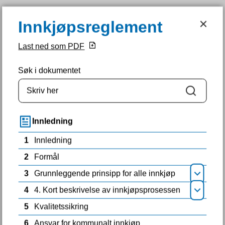
Innkjøpsreglement
Innkjøpsreglement
Last ned som PDF
Sauda kommune
Du er her:
Forside
Tjenester
Vis alle tjenester
Innkjøp
Søk i dokumentet
Innkjøpsreglement
Søk
Innkjøpsreglement
Innledning
1
Innledning
2
Formål
Fant du det du lette etter?
3
Grunnleggende prinsipp for alle innkjøp
Åpne
4
4. Kort beskrivelse av innkjøpsprosessen
Åpne
Ja
Nei
5
Kvalitetssikring
Samtykke
Detaljer
Om
6
Ansvar for kommunalt innkjøp